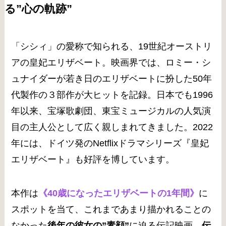
る”心の軌跡”
「シシィ」の愛称で知られる、19世紀オーストリ
アの皇妃エリザベート。映画界では、ロミー・シ
ュナイダーが若き日のエリザベートに扮した50年
代製作の３部作が大ヒットを記録。日本でも1996
年以来、宝塚歌劇団、東宝ミュージカルの人気演
目の主人公として広く親しまれてきました。2022
年には、ドイツ発のNetflixドラマシリーズ『皇妃
エリザベート』も好評を博しています。
本作は
《40歳になったエリザベートの1年間》
に
スポットを当て、これまであまり描かれることの
なかった
後年の彼女の”素顔”
に迫る伝記映画。
伝