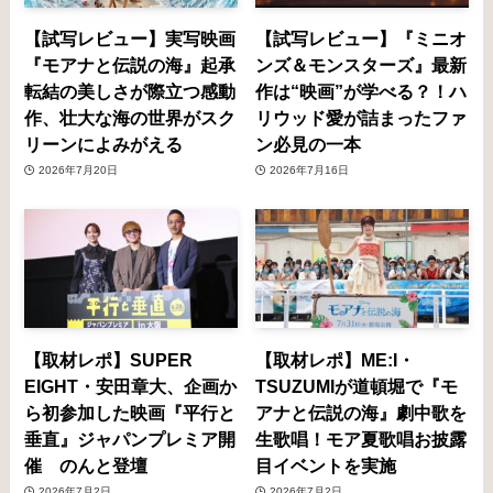
【試写レビュー】実写映画
【試写レビュー】『ミニオ
『モアナと伝説の海』起承
ンズ＆モンスターズ』最新
転結の美しさが際立つ感動
作は“映画”が学べる？！ハ
作、壮大な海の世界がスク
リウッド愛が詰まったファ
リーンによみがえる
ン必見の一本
2026年7月20日
2026年7月16日
【取材レポ】SUPER
【取材レポ】ME:I・
EIGHT・安田章大、企画か
TSUZUMIが道頓堀で『モ
ら初参加した映画『平行と
アナと伝説の海』劇中歌を
垂直』ジャパンプレミア開
生歌唱！モア夏歌唱お披露
催 のんと登壇
目イベントを実施
2026年7月2日
2026年7月2日