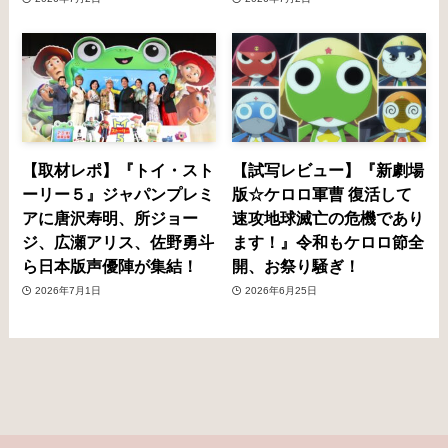
【取材レポ】『トイ・スト
【試写レビュー】『新劇場
ーリー５』ジャパンプレミ
版☆ケロロ軍曹 復活して
アに唐沢寿明、所ジョー
速攻地球滅亡の危機であり
ジ、広瀬アリス、佐野勇斗
ます！』令和もケロロ節全
ら日本版声優陣が集結！
開、お祭り騒ぎ！
2026年7月1日
2026年6月25日