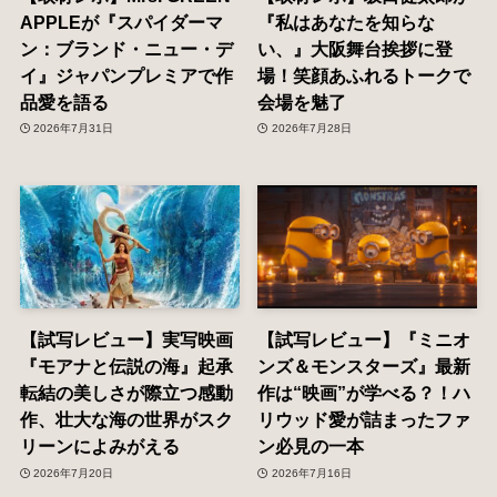
APPLEが『スパイダーマ
『私はあなたを知らな
ン：ブランド・ニュー・デ
い、』大阪舞台挨拶に登
イ』ジャパンプレミアで作
場！笑顔あふれるトークで
品愛を語る
会場を魅了
2026年7月31日
2026年7月28日
【試写レビュー】実写映画
【試写レビュー】『ミニオ
『モアナと伝説の海』起承
ンズ＆モンスターズ』最新
転結の美しさが際立つ感動
作は“映画”が学べる？！ハ
作、壮大な海の世界がスク
リウッド愛が詰まったファ
リーンによみがえる
ン必見の一本
2026年7月20日
2026年7月16日