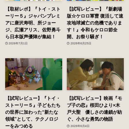
【取材レポ】『トイ・スト
【試写レビュー】『新劇場
ーリー５』ジャパンプレミ
版☆ケロロ軍曹 復活して速
アに唐沢寿明、所ジョー
攻地球滅亡の危機でありま
ジ、広瀬アリス、佐野勇斗
す！』令和もケロロ節全
ら日本版声優陣が集結！
開、お祭り騒ぎ！
2026年7月1日
2026年6月25日
【試写レビュー】『トイ・
【試写レビュー】映画『モ
ストーリー５』子どもたち
ブ子の恋』桜田ひより×木
の世界に加わった“新たな
戸大聖 優しさの連鎖が紡
領域”として、テクノロジ
ぐ、小さな勇気の物語
ーをみつめる
2026年6月4日