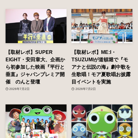
【取材レポ】SUPER
【取材レポ】ME:I・
EIGHT・安田章大、企画か
TSUZUMIが道頓堀で『モ
ら初参加した映画『平行と
アナと伝説の海』劇中歌を
垂直』ジャパンプレミア開
生歌唱！モア夏歌唱お披露
催 のんと登壇
目イベントを実施
2026年7月2日
2026年7月2日