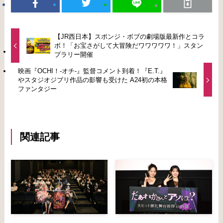
【JR西日本】スポンジ・ボブの劇場版最新作とコラ
ボ！「お宝さがして大冒険だワワワワワ！」スタン
プラリー開催
映画『OCHI！-オチ-』監督コメント到着！『E.T.』
やスタジオジブリ作品の影響も受けた A24初の本格
ファンタジー
関連記事