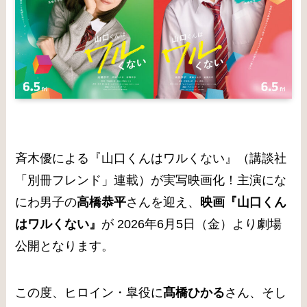
斉木優による『山口くんはワルくない』（講談社
「別冊フレンド」連載）が実写映画化！主演にな
にわ男子の
高橋恭平
さんを迎え、
映画『山口くん
はワルくない』
が 2026年6月5日（金）より劇場
公開となります。
この度、ヒロイン・皐役に
髙橋ひかる
さん、そし