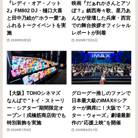
『レディ・オア・ノット
映画『だぁれかさんとアソ
2』FM802 DJ・樋口大喜
ぼ？』鎮西寿々歌、星乃あ
と田中乃絵が“ホラー愛”あ
んなが登壇した兵庫・西宮
ふれるトークイベントを実
での舞台挨拶オフィシャル
施
レポートが到着
2026年8月5日
2026年7月31日
【大阪】TOHOシネマズ
グローグー推しのファンで
なんばで “トイ・ストーリ
日本最大級のIMAX®シア
ー・シアター”期間限定オ
ターが満席に！大阪で「ス
ープン！戎橋筋商店街でも
ター・ウォーズ」劇場最新
特別装飾を実施
作の“応援上映”を開催
2026年7月5日
2026年6月17日