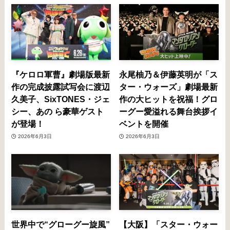
『ケロロ軍曹』劇場版最新
永尾柚乃＆伊藤英明が「ス
作の完成披露試写会に渡辺
ター・ウォーズ」劇場最新
久美子、SixTONES・ジェ
作の大ヒットを祝福！グロ
シー、あの ら豪華ゲスト
ーグー愛溢れる舞台挨拶イ
が登場！
ベントを開催
2026年6月3日
2026年6月3日
世界中で“グローグー旋風”
【大阪】「スター・ウォー