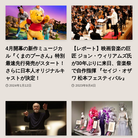
4⽉開幕の新作ミュージカ
【レポート】映画音楽の巨
ル『くまのプーさん』特別
匠 ジョン・ウィリアムズ氏
最速先⾏発売がスタート！
が30年ぶりに来日、音楽祭
さらに⽇本⼈オリジナルキ
で自作指揮 『セイジ・オザ
ャストが決定！
ワ 松本フェスティバル』
2024年1月12日
2023年9月4日