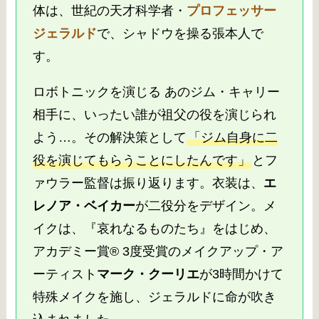
体は、世紀の天才科学者・
プロフェッサー
ジェラルド
で、シャドウを操る張本人で
す。
ロボトニックを演じる あのジム・キャリー
相手に、いったい誰が祖父の役を演じられ
よう…。その解決策として
「ジム自身に二
役を演じてもらうことにしたんです」
とフ
ァウラー監督は振り返ります。衣装は、
エ
レノア・ベイカー
が二役分をデザイン。メ
イクは、『哀れなるものたち』をはじめ、
アカデミー賞® 3度受賞のメイクアップ・ア
ーティスト
マーク・クーリエ
が3時間かけて
特殊メイクを施し、ジェラルドに命が吹き