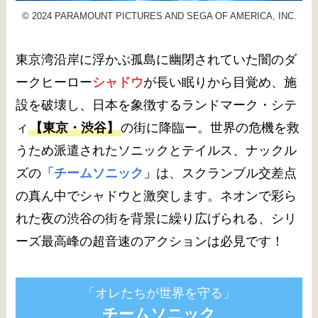
© 2024 PARAMOUNT PICTURES AND SEGA OF AMERICA, INC.
東京湾沿岸に浮かぶ孤島に幽閉されていた闇のダ
ークヒーロー
シャドウ
が長い眠りから目覚め、施
設を破壊し、日本を象徴するランドマーク・シテ
ィ
【東京・渋谷】
の街に降臨ー。世界の危機を救
うため派遣されたソニックとテイルス、ナックル
ズの
「チームソニック」
は、スクランブル交差点
の真ん中でシャドウと激突します。ネオンで彩ら
れた夜の渋谷の街を背景に繰り広げられる、シリ
ーズ最高峰の超音速のアクションは必見です！
「オレたちが世界を守る」
チームソニック