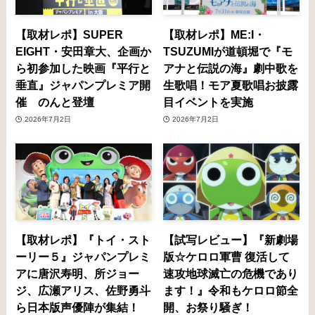
【取材レポ】SUPER
【取材レポ】ME:I・
EIGHT・安田章大、企画か
TSUZUMIが道頓堀で『モ
ら初参加した映画『平行と
アナと伝説の海』劇中歌を
垂直』ジャパンプレミア開
生歌唱！モア夏歌唱お披露
催 のんと登壇
目イベントを実施
2026年7月2日
2026年7月2日
【取材レポ】『トイ・スト
【試写レビュー】『新劇場
ーリー５』ジャパンプレミ
版☆ケロロ軍曹 復活して
アに唐沢寿明、所ジョー
速攻地球滅亡の危機であり
ジ、広瀬アリス、佐野勇斗
ます！』令和もケロロ節全
ら日本版声優陣が集結！
開、お祭り騒ぎ！