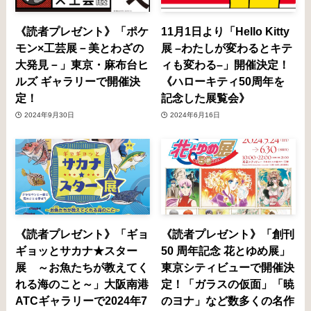
《読者プレゼント》「ポケ
11月1日より「Hello Kitty
モン×工芸展－美とわざの
展 –わたしが変わるとキテ
大発見－」東京・麻布台ヒ
ィも変わる–」開催決定！
ルズ ギャラリーで開催決
《ハローキティ50周年を
定！
記念した展覧会》
2024年9月30日
2024年6月16日
《読者プレゼント》「ギョ
《読者プレゼント》「創刊
ギョッとサカナ★スター
50 周年記念 花とゆめ展」
展 ～お魚たちが教えてく
東京シティビューで開催決
れる海のこと～」大阪南港
定！「ガラスの仮面」「暁
ATCギャラリーで2024年7
のヨナ」など数多くの名作