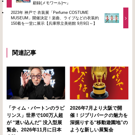
顧録(メモワール)〜』
2023年 神戸で 衣装展「Perfume COSTUME
MUSEUM」開催決定！楽曲、ライブなどの衣装約
150着を一堂に展示【兵庫県立美術館 9月9日～】
関連記事
「ティム・バートンのラビ
2026年7月より大阪で開
リンス」世界で100万人超
催！ジブリパークの魅力を
が “迷い込んだ” 没入型展
深掘りする“移動遊園地”の
覧会、2026年11月に日本
ような新しい展覧会