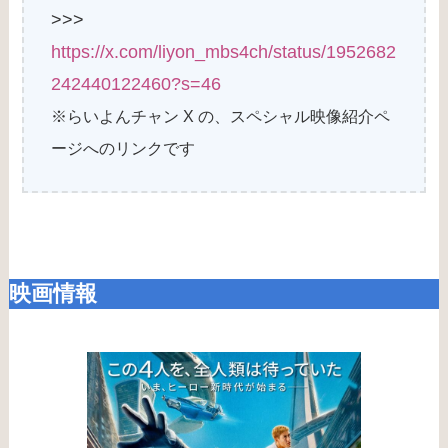
>>>
https://x.com/liyon_mbs4ch/status/1952682
242440122460?s=46
※らいよんチャン X の、スペシャル映像紹介ペ
ージへのリンクです
映画情報