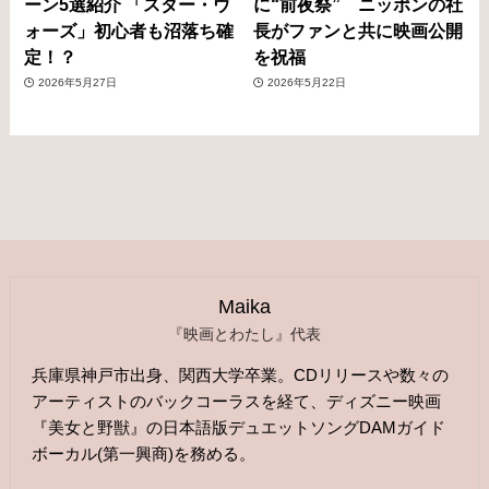
ーン5選紹介 「スター・ウ
に“前夜祭” ニッポンの社
ォーズ」初心者も沼落ち確
長がファンと共に映画公開
定！？
を祝福
2026年5月27日
2026年5月22日
Maika
『映画とわたし』代表
兵庫県神戸市出身、関西大学卒業。CDリリースや数々の
アーティストのバックコーラスを経て、ディズニー映画
『美女と野獣』の日本語版デュエットソングDAMガイド
ボーカル(第一興商)を務める。