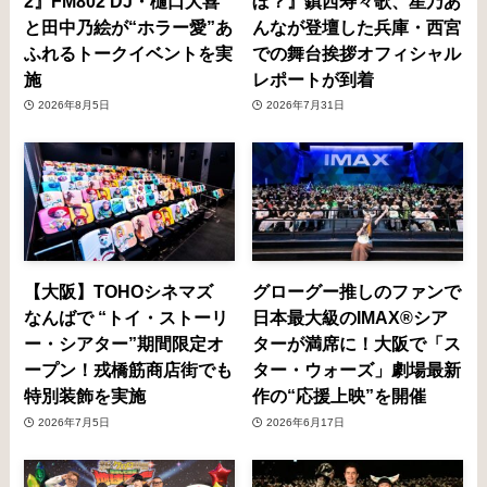
2』FM802 DJ・樋口大喜
ぼ？』鎮西寿々歌、星乃あ
と田中乃絵が“ホラー愛”あ
んなが登壇した兵庫・西宮
ふれるトークイベントを実
での舞台挨拶オフィシャル
施
レポートが到着
2026年8月5日
2026年7月31日
【大阪】TOHOシネマズ
グローグー推しのファンで
なんばで “トイ・ストーリ
日本最大級のIMAX®シア
ー・シアター”期間限定オ
ターが満席に！大阪で「ス
ープン！戎橋筋商店街でも
ター・ウォーズ」劇場最新
特別装飾を実施
作の“応援上映”を開催
2026年7月5日
2026年6月17日