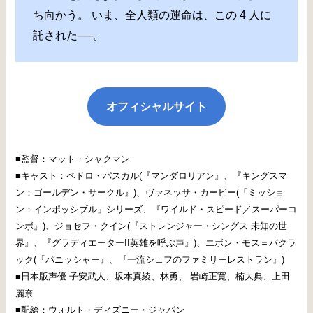
ち向かう。 いま、全人類の運命は、この 4 人に
託された──。
オフィシャルサイト
■監督：マット・シャクマン
■キャスト：ペドロ・パスカル(『マンダロリアン』、『キングスマ
ン：ゴールデン・サークル』)、ヴァネッサ・カービー(「ミッショ
ン：インポッシブル」シリーズ、『ワイルド・スピード／スーパーコ
ンボ』)、ジョセフ・クイン(『ストレンジャー・シングス 未知の世
界』、『グラディエーターII英雄を呼ぶ声』)、エボン・モス＝バクラ
ック(『パニッシャー』、『一流シェフのファミリーレストラン』)
■日本版声優:子安武人、坂本真綾、林勇、 岩崎正寛、楠大典、上田
麗奈
■配給：ウォルト・ディズニー・ジャパン