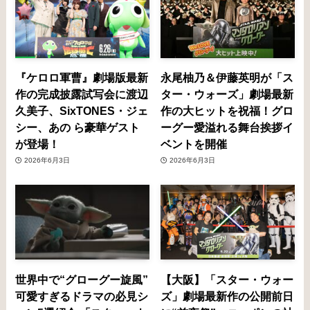
『ケロロ軍曹』劇場版最新
永尾柚乃＆伊藤英明が「ス
作の完成披露試写会に渡辺
ター・ウォーズ」劇場最新
久美子、SixTONES・ジェ
作の大ヒットを祝福！グロ
シー、あの ら豪華ゲスト
ーグー愛溢れる舞台挨拶イ
が登場！
ベントを開催
2026年6月3日
2026年6月3日
世界中で“グローグー旋風”
【大阪】「スター・ウォー
可愛すぎるドラマの必見シ
ズ」劇場最新作の公開前日