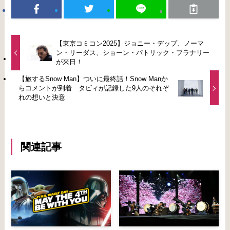
【東京コミコン2025】ジョニー・デップ、ノーマ
ン・リーダス、ショーン・パトリック・フラナリー
が来日！
【旅するSnow Man】ついに最終話！Snow Manか
らコメントが到着 タビィが記録した9人のそれぞ
れの想いと決意
関連記事