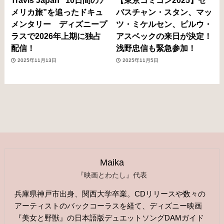
Travis Japan “10日間のア
【東京コミコン2025】セ
メリカ旅”を追ったドキュ
バスチャン・スタン、マッ
メンタリー ディズニープ
ツ・ミケルセン、ピルウ・
ラスで2026年上期に独占
アスベックの来日が決定！
配信！
浅野忠信も緊急参加！
2025年11月13日
2025年11月5日
Maika
『映画とわたし』代表
兵庫県神戸市出身、関西大学卒業。CDリリースや数々の
アーティストのバックコーラスを経て、ディズニー映画
『美女と野獣』の日本語版デュエットソングDAMガイド