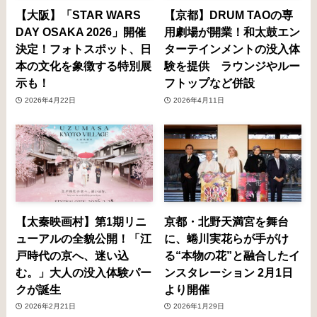
【大阪】「STAR WARS
【京都】DRUM TAOの専
DAY OSAKA 2026」開催
用劇場が開業！和太鼓エン
決定！フォトスポット、日
ターテインメントの没入体
本の文化を象徴する特別展
験を提供 ラウンジやルー
示も！
フトップなど併設
2026年4月22日
2026年4月11日
【太秦映画村】第1期リニ
京都・北野天満宮を舞台
ューアルの全貌公開！「江
に、蜷川実花らが手がけ
戸時代の京へ、迷い込
る“本物の花”と融合したイ
む。」大人の没入体験パー
ンスタレーション 2月1日
クが誕生
より開催
2026年2月21日
2026年1月29日