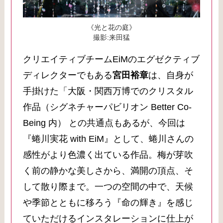
《光と花の庭》
撮影:来田猛
クリエイティブチームEiMのエグゼクティブ
ディレクターでもある
宮田裕章
は、自身が
手掛けた「大阪・関西万博でのクリスタル
作品（シグネチャーパビリオン Better Co-
Being 内） との共通点もあるが、今回は
『蜷川実花 with EiM』として、蜷川さんの
感性がより色濃く出ている作品。梅が芽吹
く前の静かな美しさから、満開の頂点、そ
して散り際まで。一つの空間の中で、天候
や季節とともに移ろう『命の輝き』を感じ
ていただけるインスタレーションに仕上が