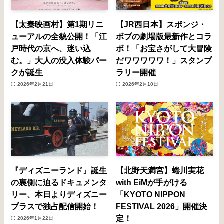
【太秦映画村】第1期リニ
【JR西日本】スポンジ・
ューアルの全貌公開！「江
ボブの劇場版最新作とコラ
戸時代の京へ、迷い込
ボ！「お宝さがして大冒険
む。」大人の没入体験パー
だワワワワワ！」スタンプ
クが誕生
ラリー開催
2026年2月21日
2026年2月10日
『ディズニーランド』誕生
【北野天満宮】蜷川実花
の裏側に迫るドキュメンタ
with EiMが手がける
リー、本日よりディズニー
「KYOTO NIPPON
プラスで独占配信開始！
FESTIVAL 2026」開催決
定！
2026年1月22日