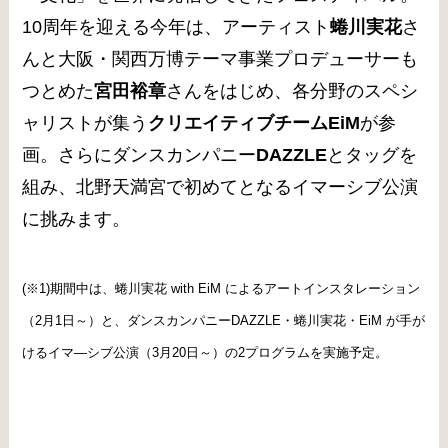
10周年を迎える今年は、アーティスト
蜷川実花
さ
んと大阪・関西万博テーマ事業プロデューサーも
つとめた
宮田裕章
さんをはじめ、各分野のスペシ
ャリストが集う
クリエイティブチームEiM
が参
画。さらにダンスカンパニー
DAZZLE
とタッグを
組み、北野天満宮で初めてとなるイマーシブ公演
に挑みます。
(※1)期間中は、蜷川実花 with EiM によるアートインスタレーション
（2月1日～）と、ダンスカンパニーDAZZLE・蜷川実花・EiM が手が
けるイマ―シブ公演（3月20日～）の2プログラムを実施予定。