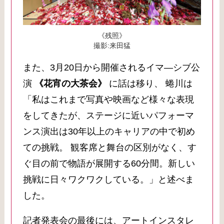
《残照》
撮影:来田猛
また、3月20日から開催されるイマ―シブ公
演
《花宵の大茶会》
に話は移り、 蜷川は
「私はこれまで写真や映画など様々な表現
をしてきたが、ステージに近いパフォーマ
ンス演出は30年以上のキャリアの中で初め
ての挑戦。 観客席と舞台の区別がなく、す
ぐ目の前で物語が展開する60分間。新しい
挑戦に日々ワクワクしている。」と述べま
した。
記者発表会の最後には、アートインスタレ