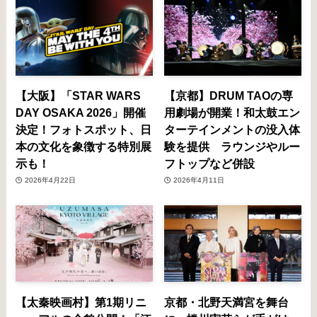
【大阪】「STAR WARS
【京都】DRUM TAOの専
DAY OSAKA 2026」開催
用劇場が開業！和太鼓エン
決定！フォトスポット、日
ターテインメントの没入体
本の文化を象徴する特別展
験を提供 ラウンジやルー
示も！
フトップなど併設
2026年4月22日
2026年4月11日
【太秦映画村】第1期リニ
京都・北野天満宮を舞台