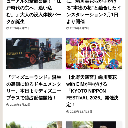
ューアルの全貌公開！「江
に、蜷川実花らが手がけ
戸時代の京へ、迷い込
る“本物の花”と融合したイ
む。」大人の没入体験パー
ンスタレーション 2月1日
クが誕生
より開催
2026年2月21日
2026年1月29日
『ディズニーランド』誕生
【北野天満宮】蜷川実花
の裏側に迫るドキュメンタ
with EiMが手がける
リー、本日よりディズニー
「KYOTO NIPPON
プラスで独占配信開始！
FESTIVAL 2026」開催決
定！
2026年1月22日
2025年12月18日