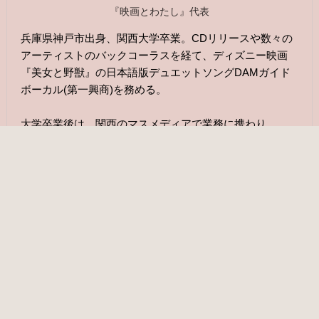
『映画とわたし』代表
兵庫県神戸市出身、関西大学卒業。CDリリースや数々の
アーティストのバックコーラスを経て、ディズニー映画
『美女と野獣』の日本語版デュエットソングDAMガイド
ボーカル(第一興商)を務める。
大学卒業後は、関西のマスメディアで業務に携わり、
2019年に神戸のラジオブースでパーソナリティとして活
動。2022年には、阪神百貨店で開催されたバレンタイン
催事のイメージソング『Strawberry』を制作。現在は『映
画とわたし』の運営を中心に、取材、撮影、記事作成を
通してモノ・ヒト・コトの魅力を発信中。
お問い合わせ