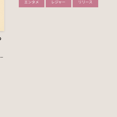
エンタメ
レジャー
リリース
の
ター