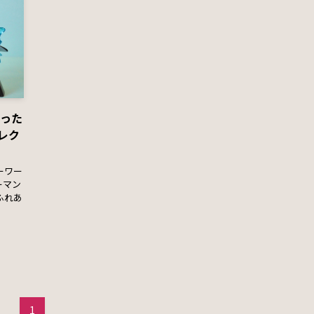
会った
レク
ーワー
ーマン
ふれあ
1