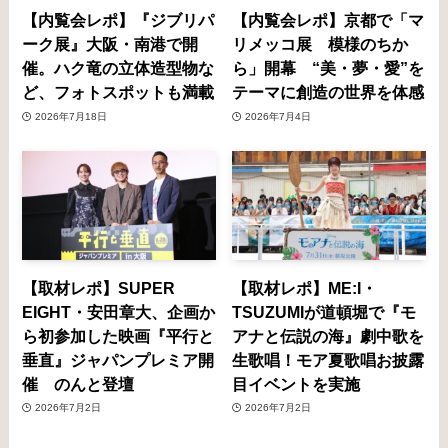
【内覧会レポ】『ジブリパ
【内覧会レポ】京都で「マ
ーク展』大阪・南港で開
リメッコ展 模様のちか
催。ハク竜の立体造型物な
ら」開幕 “美・夢・愛”を
ど、フォトスポットも満載
テーマに創造の世界を体感
2026年7月18日
2026年7月4日
【取材レポ】SUPER
【取材レポ】ME:I・
EIGHT・安田章大、企画か
TSUZUMIが道頓堀で『モ
ら初参加した映画『平行と
アナと伝説の海』劇中歌を
垂直』ジャパンプレミア開
生歌唱！モア夏歌唱お披露
催 のんと登壇
目イベントを実施
2026年7月2日
2026年7月2日