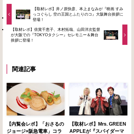
【取材レポ】井ノ原快彦、本上まなみが『映画 すみ
っコぐらし 空の王国とふたりのコ』大阪舞台挨拶に
登場！
【取材レポ】倍賞千恵子、木村拓哉、山田洋次監督
が大阪での『TOKYOタクシー』セレモニー＆舞台
挨拶に登場！
関連記事
【内覧会レポ】「おさるの
【取材レポ】Mrs. GREEN
ジョージ×阪急電車」コラ
APPLEが『スパイダーマ