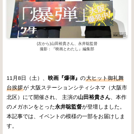
(左から)山田裕貴さん、永井聡監督
撮影：『映画とわたし』編集部
11月8日（土）、
映画『爆弾』
の
大ヒット御礼舞
台挨拶
が 大阪ステーションシティシネマ（大阪市
北区）にて開催され、 主演の
山田裕貴さん
、本作
のメガホンをとった
永井聡監督
が登壇しました。
本記事では、イベントの模様の一部をお届けしま
す。