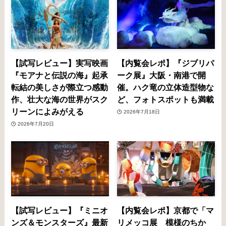
【試写レビュー】実写映画
【内覧会レポ】『ジブリパ
『モアナと伝説の海』起承
ーク展』大阪・南港で開
転結の美しさが際立つ感動
催。ハク竜の立体造型物な
作、壮大な海の世界がスク
ど、フォトスポットも満載
リーンによみがえる
2026年7月18日
2026年7月20日
【試写レビュー】『ミニオ
【内覧会レポ】京都で「マ
ンズ＆モンスターズ』最新
リメッコ展 模様のちか