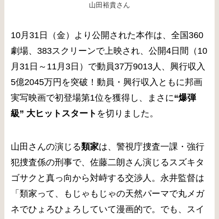
山田裕貴さん
10月31日（金）より公開された本作は、全国360
劇場、383スクリーンで上映され、公開4日間（10
月31日～11月3日）で動員37万9013人、興行収入
5億2045万円を突破！動員・興行収入ともに邦画
実写映画で初登場第1位を獲得し、まさに
“爆弾
級” 大ヒットスタート
を切りました。
山田さんの演じる
類家
は、警視庁捜査一課・強行
犯捜査係の刑事で、佐藤二朗さん演じるスズキタ
ゴサクと真っ向から対峙する交渉人。永井監督は
「類家って、もじゃもじゃの天然パーマで丸メガ
ネでひょろひょろしていて漫画的で。でも、スイ