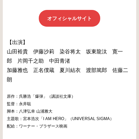
オフィシャルサイト
【出演】
山田裕貴 伊藤沙莉 染谷将太 坂東龍汰 寛一
郎 片岡千之助 中田青渚
加藤雅也 正名僕蔵 夏川結衣 渡部篤郎 佐藤二
朗
原作：呉勝浩「爆弾」（講談社文庫）
監督：永井聡
脚本：八津弘幸 山浦雅大
主題歌：宮本浩次「I AM HERO」（UNIVERSAL SIGMA）
配給：ワーナー・ブラザース映画